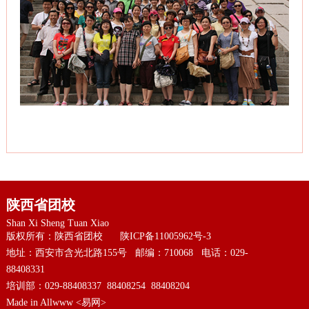
陕西省团校
Shan Xi Sheng Tuan Xiao
版权所有：陕西省团校
陕ICP备11005962号-3
地址：西安市含光北路155号 邮编：710068 电话：029-
88408331
培训部：029-88408337 88408254 88408204
Made in Allwww
<易网>