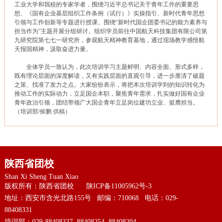
工业大学和我校的专家学者，围绕习近平总书记关于青年工作的重要思
想、《国有企业基层组织工作条例（试行）》实操指引、新时代青年思想
引领与工作创新等专题进行授课。围绕“新时代国企团委书记的能力素养与
担当作为”主题开展分组研讨。组织学员前往中国航天科技集团有限公司第
九研究院第七七一研究所，参观航天精神教育基地，通过现场教学感悟航
天报国精神，汲取奋进力量。
全体学员一致认为，此次培训学习主题鲜明、内容全面、形式多样，
既有理论层面的深度解读，又有实践层面的直观引导，进一步厘清了破题
之策、找准了发力之点。大家纷纷表示，将把本次培训学到的知识转化为
推动工作的实际动力，立足国企本职，聚焦青年需求，扎实做好国有企业
青年政治引领，团结带领广大国企青年立足岗位建功立业、挺膺担当。
（培训部/侯鹏 供稿）
陕西省团校
Shan Xi Sheng Tuan Xiao
版权所有：陕西省团校
陕ICP备11005962号-3
地址：西安市含光北路155号 邮编：710068 电话：029-
88408331
培训部：029-88408337 88408254 88408204