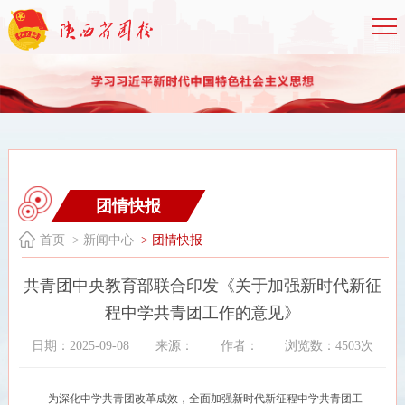
团情快报
首页
> 新闻中心
> 团情快报
共青团中央教育部联合印发《关于加强新时代新征
程中学共青团工作的意见》
日期：2025-09-08
来源：
作者：
浏览数：4503次
为深化中学共青团改革成效，全面加强新时代新征程中学共青团工