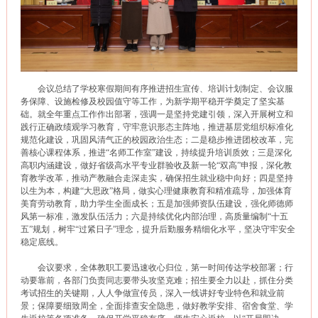
会议总结了学校寒假期间有序推进招生宣传、培训计划制定、会议服
务保障、设施检修及校园值守等工作，为新学期平稳开学奠定了坚实基
础。就全年重点工作作出部署，强调一是坚持党建引领，深入开展树立和
践行正确政绩观学习教育，守牢意识形态主阵地，推进基层党组织标准化
规范化建设，巩固风清气正的校园政治生态；二是稳步推进团校改革，完
善核心课程体系，推进“名师工作室”建设，持续提升培训质效；三是深化
高职内涵建设，做好省级高水平专业群验收及新一轮“双高”申报，深化教
育教学改革，推动产教融合走深走实，确保招生就业稳中向好；四是坚持
以生为本，构建“大思政”格局，做实心理健康教育和精准疏导，加强体育
美育劳动教育，助力学生全面成长；五是加强师资队伍建设，强化师德师
风第一标准，激发队伍活力；六是持续优化内部治理，高质量编制“十五
五”规划，树牢“过紧日子”理念，提升后勤服务精细化水平，坚决守牢安全
稳定底线。
会议要求，全体教职工要迅速收心归位，第一时间传达学校部署；行
动要靠前，各部门负责同志要带头攻坚克难；招生要全力以赴，抓住分类
考试招生的关键期，人人争做宣传员，深入一线讲好专业特色和就业前
景；保障要细致周全，全面排查安全隐患，做好教学安排、宿舍食堂、学